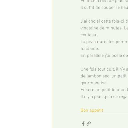
Pour cela rien de plus s
Il suffit de couper le h
J'ai choisi cette fois-c
vingtaine de minutes. Le 
couteau.
La peau dure des pommes
fondante.
En parallèle j'ai poêlé 
Une fois tout cuit, il n
de jambon sec, un petit
gourmandise.
Encore un petit tour au f
Il n'y a plus qu'à se régal
Bon appétit