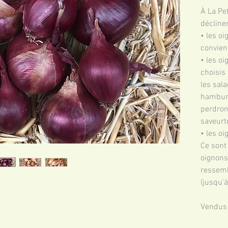
À La Pe
déclinen
• les o
convien
• les o
choisis
les sal
hamburg
perdront
saveurt
• les o
Ce sont 
oignons 
ressemb
(jusqu'
Vendus